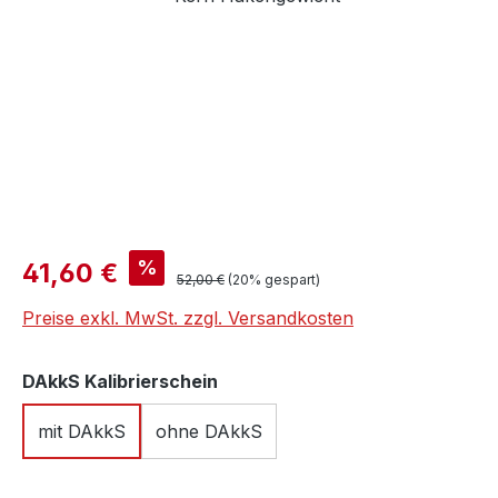
Verkaufspreis:
%
41,60 €
Regulärer Preis:
52,00 €
(20% gespart)
Preise exkl. MwSt. zzgl. Versandkosten
auswählen
DAkkS Kalibrierschein
mit DAkkS
ohne DAkkS