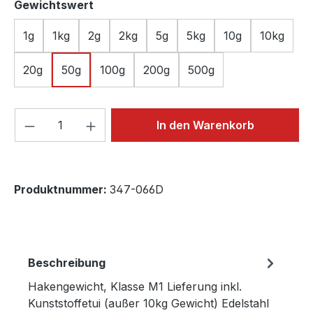
auswählen
Gewichtswert
1g
1kg
2g
2kg
5g
5kg
10g
10kg
20g
50g
100g
200g
500g
Produkt Anzahl: Gib den gewünschten We
In den Warenkorb
Produktnummer:
347-066D
Beschreibung
Hakengewicht, Klasse M1 Lieferung inkl.
Kunststoffetui (außer 10kg Gewicht) Edelstahl