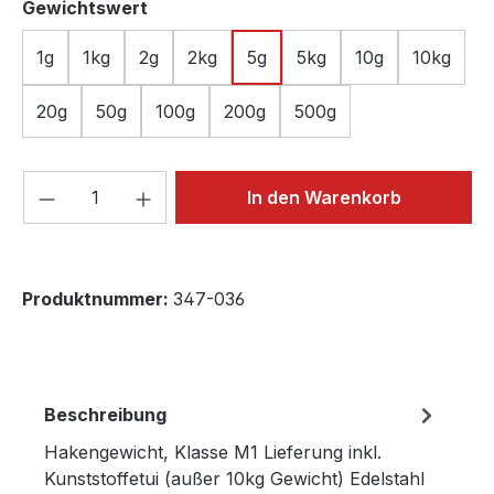
auswählen
Gewichtswert
1g
1kg
2g
2kg
5g
5kg
10g
10kg
20g
50g
100g
200g
500g
Produkt Anzahl: Gib den gewünschten We
In den Warenkorb
Produktnummer:
347-036
Beschreibung
Hakengewicht, Klasse M1 Lieferung inkl.
Kunststoffetui (außer 10kg Gewicht) Edelstahl