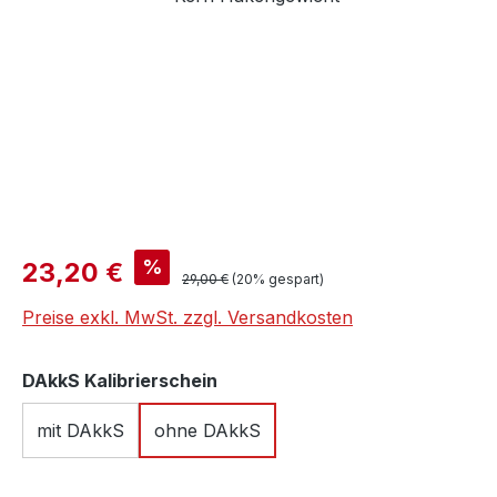
Verkaufspreis:
%
23,20 €
Regulärer Preis:
29,00 €
(20% gespart)
Preise exkl. MwSt. zzgl. Versandkosten
auswählen
DAkkS Kalibrierschein
mit DAkkS
ohne DAkkS