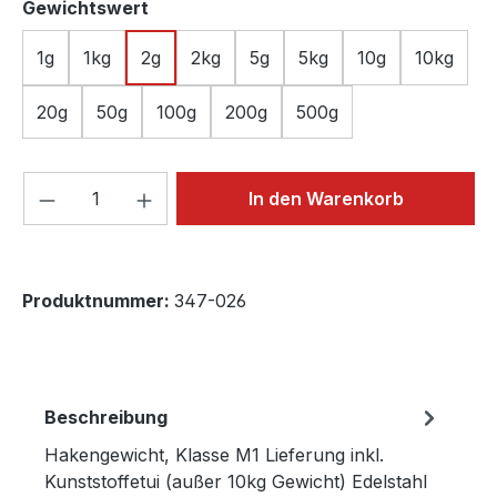
auswählen
Gewichtswert
1g
1kg
2g
2kg
5g
5kg
10g
10kg
20g
50g
100g
200g
500g
Produkt Anzahl: Gib den gewünschten We
In den Warenkorb
Produktnummer:
347-026
Beschreibung
Hakengewicht, Klasse M1 Lieferung inkl.
Kunststoffetui (außer 10kg Gewicht) Edelstahl