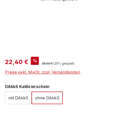
Verkaufspreis:
%
22,40 €
Regulärer Preis:
28,00 €
(20% gespart)
Preise exkl. MwSt. zzgl. Versandkosten
auswählen
DAkkS Kalibrierschein
mit DAkkS
ohne DAkkS