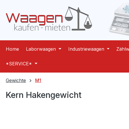
m Hauptinhalt springen
Zur Suche springen
Zur Hauptnavigation springen
Home
Laborwaagen
Industriewaagen
Zähl
*SERVICE*
Gewichte
M1
Kern Hakengewicht