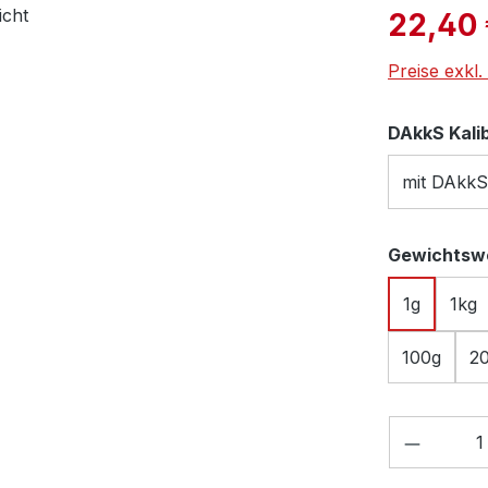
Verkaufspre
22,40
Preise exkl
DAkkS Kali
mit DAkkS
Gewichtsw
1g
1kg
100g
2
Produkt