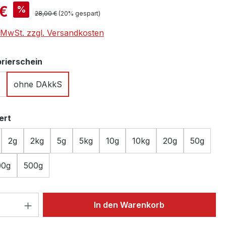
is:
 €
%
Regulärer Preis:
28,00 €
(20% gespart)
. MwSt. zzgl. Versandkosten
auswählen
brierschein
ohne DAkkS
auswählen
ert
2g
2kg
5g
5kg
10g
10kg
20g
50g
00g
500g
 Anzahl: Gib den gewünschten Wert ein 
In den Warenkorb