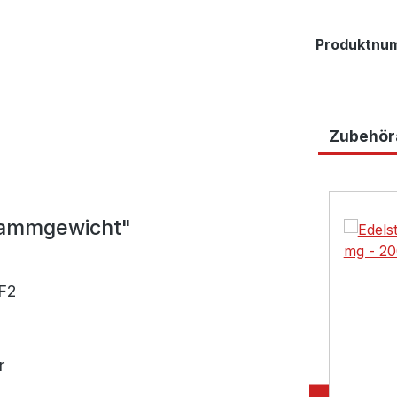
Produktnu
Zubehöra
Produktga
grammgewicht"
 F2
r