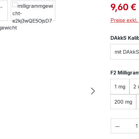
Verkaufspre
9,60 €
Preise exkl
DAkkS Kali
mit DAkkS
F2 Milligr
1 mg
2
200 mg
Produkt