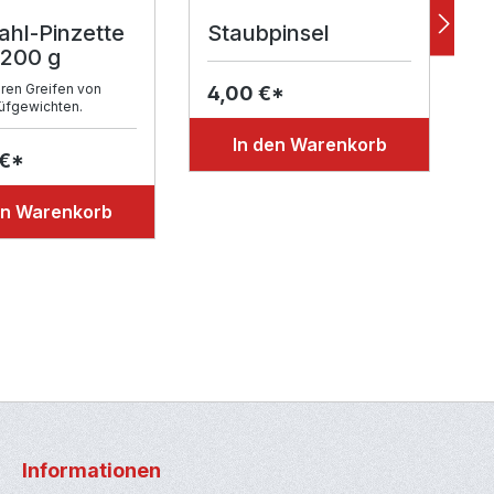
ahl-Pinzette
Staubpinsel
K
 200 g
m
ren Greifen von
4,00 €*
rüfgewichten.
6
In den Warenkorb
 €*
en Warenkorb
Informationen