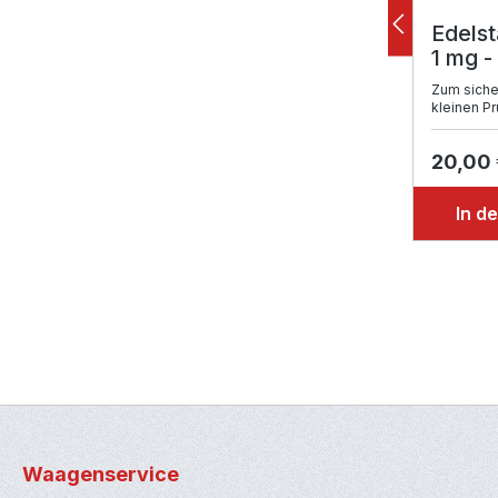
Edelst
1 mg -
Zum siche
kleinen P
20,00
In d
Waagenservice