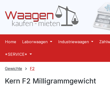
m Hauptinhalt springen
Zur Suche springen
Zur Hauptnavigation springen
Home
Laborwaagen
Industriewaagen
Zähl
*SERVICE*
Gewichte
F2
Kern F2 Milligrammgewicht