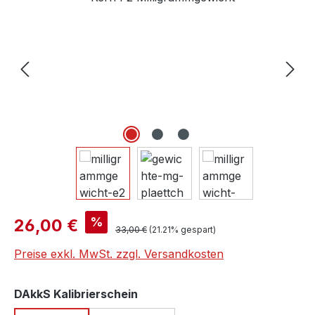
Verkaufspreis:
%
26,00 €
Regulärer Preis:
33,00 €
(21.21% gespart)
Preise exkl. MwSt. zzgl. Versandkosten
auswählen
DAkkS Kalibrierschein