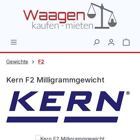
Zum Hauptinhalt springen
Ware
Gewichte
F2
Kern F2 Milligrammgewicht
Bildergalerie überspringen