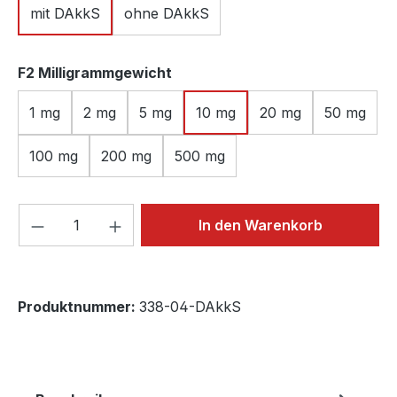
mit DAkkS
ohne DAkkS
auswählen
F2 Milligrammgewicht
1 mg
2 mg
5 mg
10 mg
20 mg
50 mg
100 mg
200 mg
500 mg
Produkt Anzahl: Gib den gewünschten We
In den Warenkorb
Produktnummer:
338-04-DAkkS