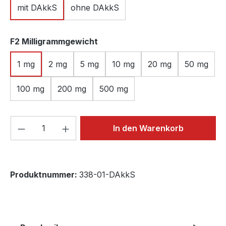
mit DAkkS
ohne DAkkS
auswählen
F2 Milligrammgewicht
1 mg
2 mg
5 mg
10 mg
20 mg
50 mg
100 mg
200 mg
500 mg
Produkt Anzahl: Gib den gewünschten We
In den Warenkorb
Produktnummer:
338-01-DAkkS