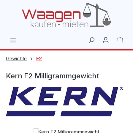
Zum Hauptinhalt springen
Ware
Gewichte
F2
Kern F2 Milligrammgewicht
Bildergalerie überspringen