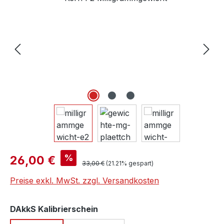
Verkaufspreis:
%
26,00 €
Regulärer Preis:
33,00 €
(21.21% gespart)
Preise exkl. MwSt. zzgl. Versandkosten
auswählen
DAkkS Kalibrierschein