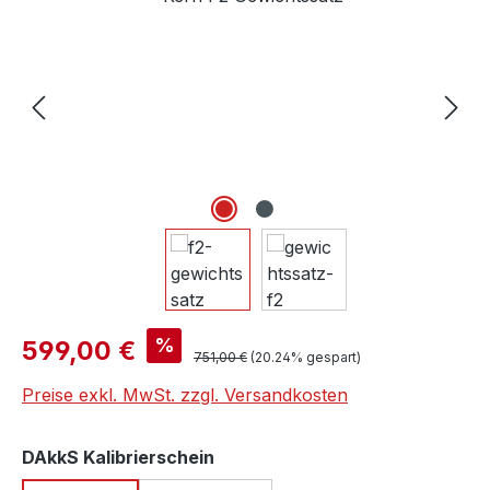
Verkaufspreis:
%
599,00 €
Regulärer Preis:
751,00 €
(20.24% gespart)
Preise exkl. MwSt. zzgl. Versandkosten
auswählen
DAkkS Kalibrierschein