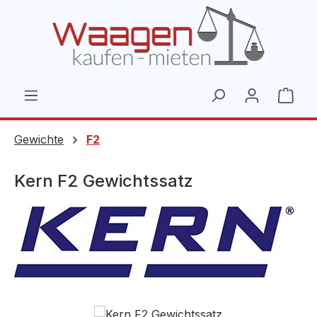
Zum Hauptinhalt springen
Ware
Gewichte
F2
Kern F2 Gewichtssatz
Bildergalerie überspringen