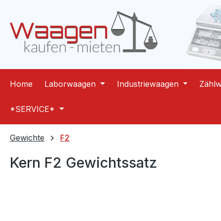
m Hauptinhalt springen
Zur Suche springen
Zur Hauptnavigation springen
Home
Laborwaagen
Industriewaagen
Zähl
*SERVICE*
Gewichte
F2
Kern F2 Gewichtssatz