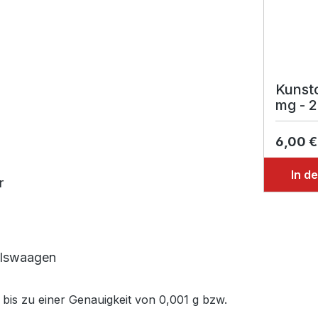
Kunsto
mg - 
6,00 
In d
r
elswaagen
bis zu einer Genauigkeit von 0,001 g bzw.