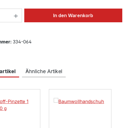
 Anzahl: Gib den gewünschten Wert ein 
In den Warenkorb
mmer:
334-064
rtikel
Ähnliche Artikel
lerie überspringen