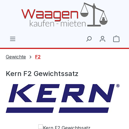
Zum Hauptinhalt springen
Ware
Gewichte
F2
Kern F2 Gewichtssatz
Bildergalerie überspringen