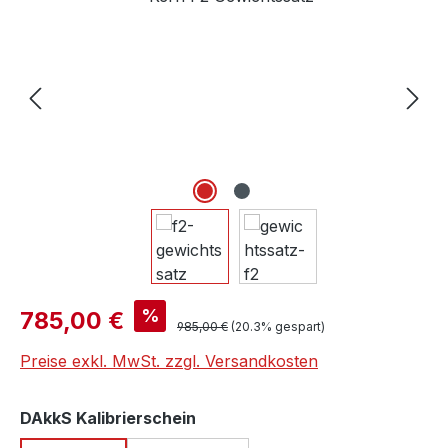
Verkaufspreis:
%
785,00 €
Regulärer Preis:
985,00 €
(20.3% gespart)
Preise exkl. MwSt. zzgl. Versandkosten
auswählen
DAkkS Kalibrierschein