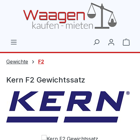
Zum Hauptinhalt springen
Ware
Gewichte
F2
Kern F2 Gewichtssatz
Bildergalerie überspringen