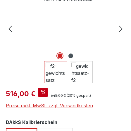
Verkaufspreis:
%
516,00 €
Regulärer Preis:
645,00 €
(20% gespart)
Preise exkl. MwSt. zzgl. Versandkosten
auswählen
DAkkS Kalibrierschein