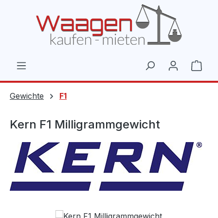
Zum Hauptinhalt springen
Ware
Gewichte
F1
Kern F1 Milligrammgewicht
Bildergalerie überspringen