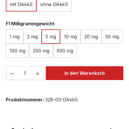
mit DAkkS
ohne DAkkS
auswählen
F1 Milligrammgewicht
1 mg
2 mg
5 mg
10 mg
20 mg
50 mg
100 mg
200 mg
500 mg
Produkt Anzahl: Gib den gewünschten We
In den Warenkorb
Produktnummer:
328-03-DAkkS