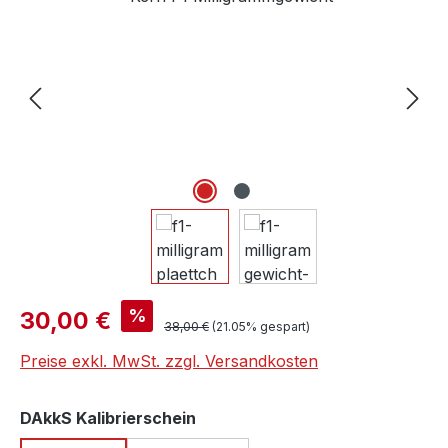
Verkaufspreis:
%
30,00 €
Regulärer Preis:
38,00 €
(21.05% gespart)
Preise exkl. MwSt. zzgl. Versandkosten
auswählen
DAkkS Kalibrierschein