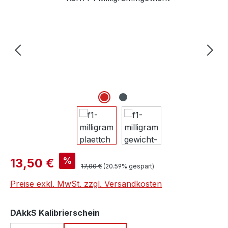
Verkaufspreis:
%
13,50 €
Regulärer Preis:
17,00 €
(20.59% gespart)
Preise exkl. MwSt. zzgl. Versandkosten
auswählen
DAkkS Kalibrierschein