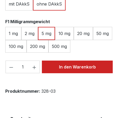
mit DAkkS
ohne DAkkS
auswählen
F1 Milligrammgewicht
1 mg
2 mg
5 mg
10 mg
20 mg
50 mg
100 mg
200 mg
500 mg
Produkt Anzahl: Gib den gewünschten We
In den Warenkorb
Produktnummer:
328-03