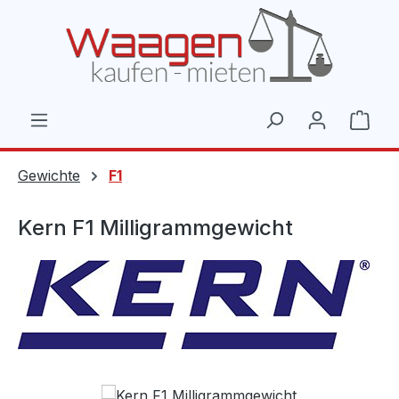
Zum Hauptinhalt springen
Ware
Gewichte
F1
Kern F1 Milligrammgewicht
Bildergalerie überspringen