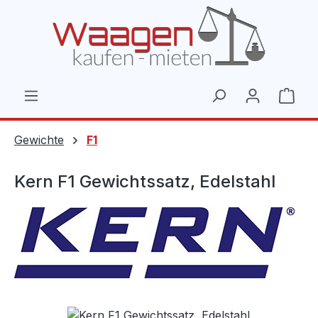
Zum Hauptinhalt springen
Ware
Gewichte
F1
Kern F1 Gewichtssatz, Edelstahl
Bildergalerie überspringen