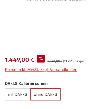
Verkaufspreis:
%
1.449,00 €
Regulärer Preis:
1.840,00 €
(21.25% gespart)
Preise exkl. MwSt. zzgl. Versandkosten
auswählen
DAkkS Kalibrierschein
mit DAkkS
ohne DAkkS