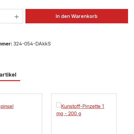
 Anzahl: Gib den gewünschten Wert ein 
In den Warenkorb
mmer:
324-054-DAkkS
rtikel
lerie überspringen