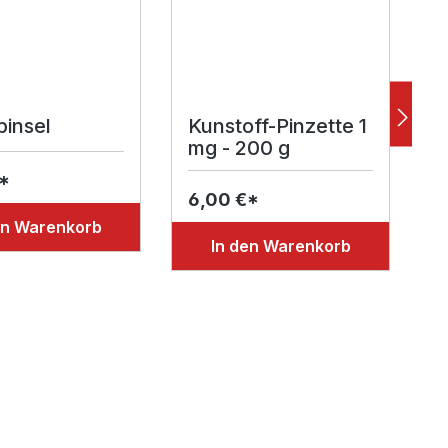
pinsel
Kunstoff-Pinzette 1
mg - 200 g
*
6,00 €*
2
en Warenkorb
In den Warenkorb