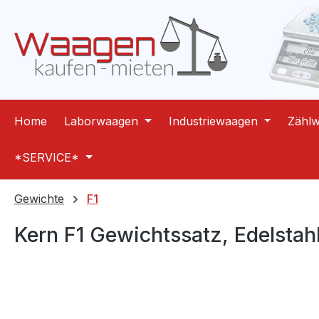
m Hauptinhalt springen
Zur Suche springen
Zur Hauptnavigation springen
Home
Laborwaagen
Industriewaagen
Zähl
*SERVICE*
Gewichte
F1
Kern F1 Gewichtssatz, Edelstah