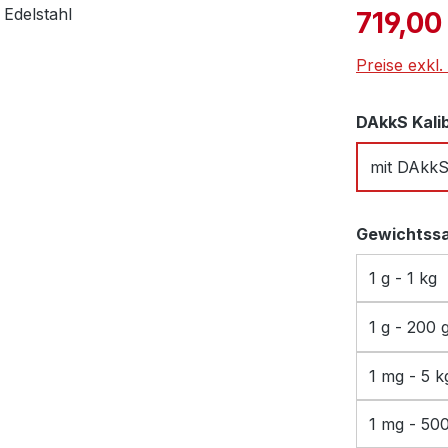
Verkaufspre
719,00
Preise exkl
DAkkS Kali
mit DAkk
Gewichtss
1 g - 1 kg
1 g - 200 
1 mg - 5 k
1 mg - 50