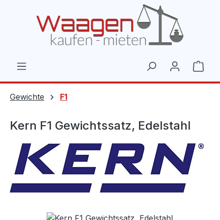
Zum Hauptinhalt springen
Ware
Gewichte
F1
Kern F1 Gewichtssatz, Edelstahl
Bildergalerie überspringen