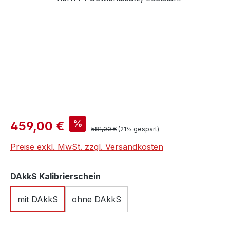
Verkaufspreis:
%
459,00 €
Regulärer Preis:
581,00 €
(21% gespart)
Preise exkl. MwSt. zzgl. Versandkosten
auswählen
DAkkS Kalibrierschein
mit DAkkS
ohne DAkkS