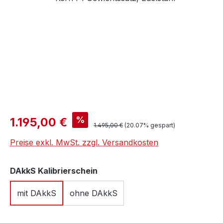
Verkaufspreis:
%
1.195,00 €
Regulärer Preis:
1.495,00 €
(20.07% gespart)
Preise exkl. MwSt. zzgl. Versandkosten
auswählen
DAkkS Kalibrierschein
mit DAkkS
ohne DAkkS