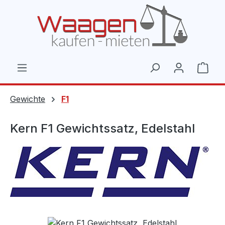
Zum Hauptinhalt springen
Ware
Gewichte
F1
Kern F1 Gewichtssatz, Edelstahl
Bildergalerie überspringen