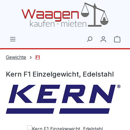
Zum Hauptinhalt springen
Ware
Gewichte
F1
Kern F1 Einzelgewicht, Edelstahl
Bildergalerie überspringen