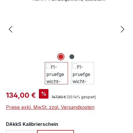
Verkaufspreis:
%
134,00 €
Regulärer Preis:
167,80 €
(20.14% gespart)
Preise exkl. MwSt. zzgl. Versandkosten
auswählen
DAkkS Kalibrierschein