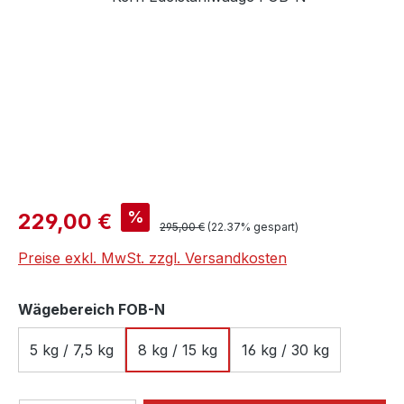
Verkaufspreis:
%
229,00 €
Regulärer Preis:
295,00 €
(22.37% gespart)
Preise exkl. MwSt. zzgl. Versandkosten
auswählen
Wägebereich FOB-N
5 kg / 7,5 kg
8 kg / 15 kg
16 kg / 30 kg