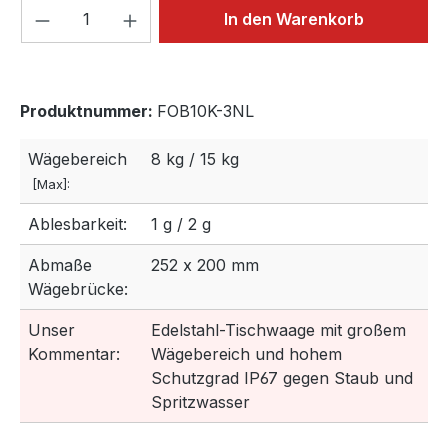
Produkt Anzahl: Gib den gewünschten We
In den Warenkorb
Produktnummer:
FOB10K-3NL
Wägebereich
8 kg / 15 kg
[Max]:
Ablesbarkeit:
1 g / 2 g
Abmaße
252 x 200 mm
Wägebrücke:
Unser
Edelstahl-Tischwaage mit großem
Kommentar:
Wägebereich und hohem
Schutzgrad IP67 gegen Staub und
Spritzwasser