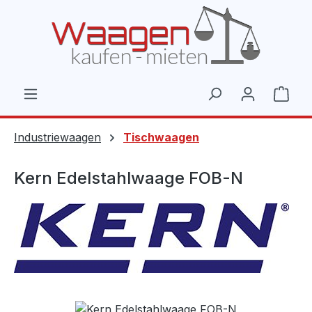
Zum Hauptinhalt springen
Ware
Industriewaagen
Tischwaagen
Kern Edelstahlwaage FOB-N
Bildergalerie überspringen