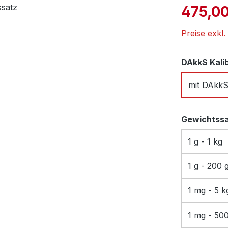
Verkaufspre
475,00
Preise exkl
DAkkS Kali
mit DAkk
Gewichtss
1 g - 1 kg
1 g - 200 
1 mg - 5 k
1 mg - 50