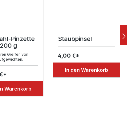
ahl-Pinzette
Staubpinsel
K
 200 g
m
ren Greifen von
4,00 €*
rüfgewichten.
6
In den Warenkorb
 €*
en Warenkorb