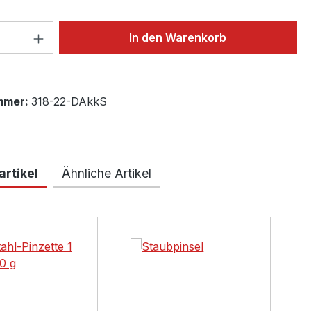
 Anzahl: Gib den gewünschten Wert ein 
In den Warenkorb
mmer:
318-22-DAkkS
rtikel
Ähnliche Artikel
lerie überspringen