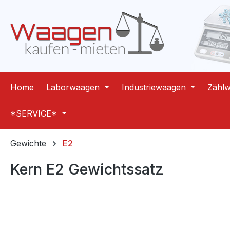
m Hauptinhalt springen
Zur Suche springen
Zur Hauptnavigation springen
Home
Laborwaagen
Industriewaagen
Zähl
*SERVICE*
Gewichte
E2
Kern E2 Gewichtssatz