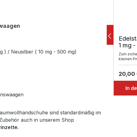
nwaagen
Edelst
1 mg -
g ) / Neusilber ( 10 mg - 500 mg)
Zum siche
kleinen P
20,00
In d
ionswaagen
 Baumwollhandschuhe sind standardmäßig im
s Zubehör auch in unserem Shop
inzette.