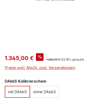
Verkaufspreis:
%
1.345,00 €
Regulärer Preis:
1.685,00 €
(20.18% gespart)
Preise exkl. MwSt. zzgl. Versandkosten
auswählen
DAkkS Kalibrierschein
mit DAkkS
ohne DAkkS