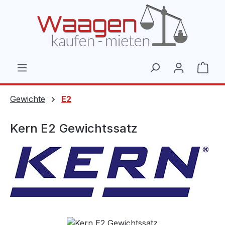
Zum Hauptinhalt springen
Ware
Gewichte
E2
Kern E2 Gewichtssatz
Bildergalerie überspringen