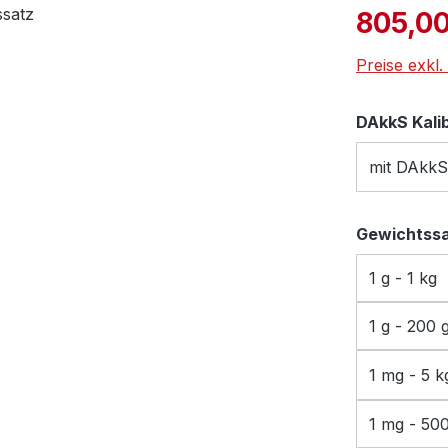
Verkaufspre
805,00
Preise exkl
DAkkS Kali
mit DAkkS
Gewichtss
1 g - 1 kg
1 g - 200 
1 mg - 5 k
1 mg - 50