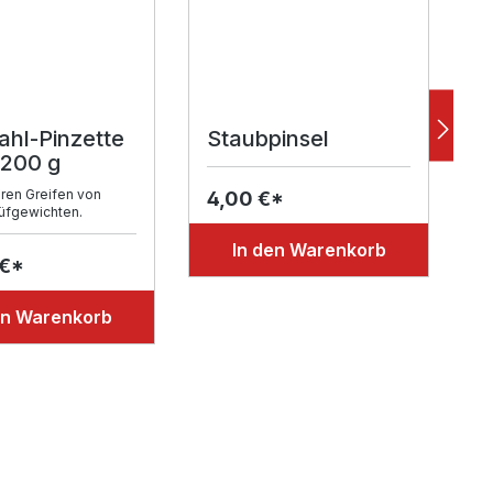
ahl-Pinzette
Staubpinsel
K
 200 g
m
ren Greifen von
4,00 €*
rüfgewichten.
6
In den Warenkorb
 €*
en Warenkorb