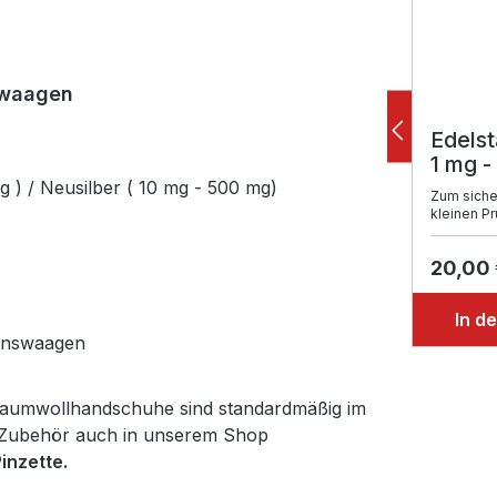
nwaagen
Edelst
1 mg -
g ) / Neusilber ( 10 mg - 500 mg)
Zum siche
kleinen P
20,00
In d
ionswaagen
 Baumwollhandschuhe sind standardmäßig im
s Zubehör auch in unserem Shop
inzette.