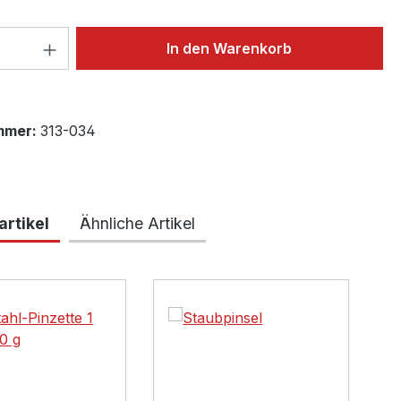
 Anzahl: Gib den gewünschten Wert ein 
In den Warenkorb
mmer:
313-034
rtikel
Ähnliche Artikel
lerie überspringen