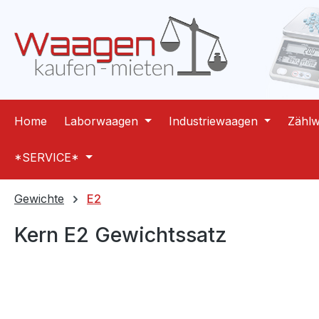
m Hauptinhalt springen
Zur Suche springen
Zur Hauptnavigation springen
Home
Laborwaagen
Industriewaagen
Zähl
*SERVICE*
Gewichte
E2
Kern E2 Gewichtssatz