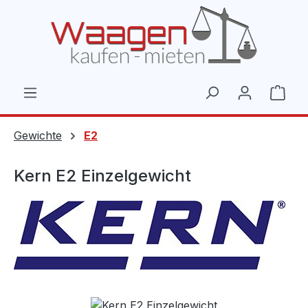
Zum Hauptinhalt springen
Ware
Gewichte
E2
Kern E2 Einzelgewicht
Bildergalerie überspringen