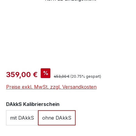
Verkaufspreis:
%
359,00 €
Regulärer Preis:
453,00 €
(20.75% gespart)
Preise exkl. MwSt. zzgl. Versandkosten
auswählen
DAkkS Kalibrierschein
mit DAkkS
ohne DAkkS