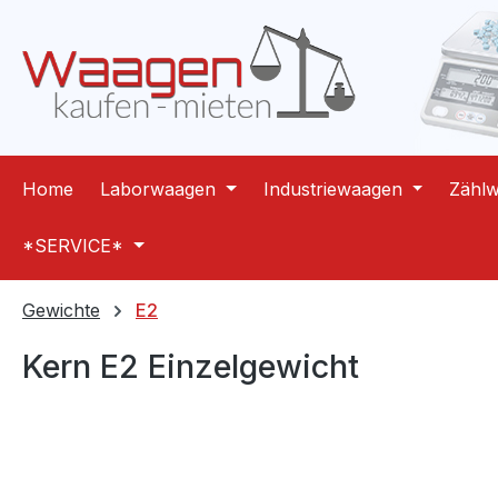
m Hauptinhalt springen
Zur Suche springen
Zur Hauptnavigation springen
Home
Laborwaagen
Industriewaagen
Zähl
*SERVICE*
Gewichte
E2
Kern E2 Einzelgewicht