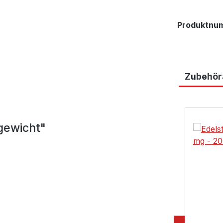
Produktnu
Zubehöra
Produktga
gewicht"