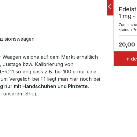
Edelst
1 mg -
Zum siche
kleinen P
äzisionswaagen
20,00
r Waagen welche auf dem Markt erhältlich
In d
g, Justage bzw. Kalibrierung von
R111 so eng dass z.B. bei 100 g nur eine
m Vergelich bei F1 liegt man hier noch bei
g nur mit Handschuhen und Pinzette
.
 in unserem Shop.