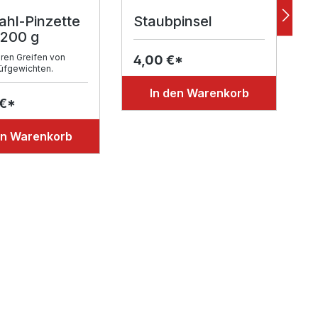
ahl-Pinzette
Staubpinsel
K
 200 g
m
ren Greifen von
4,00 €*
rüfgewichten.
6
In den Warenkorb
 €*
en Warenkorb