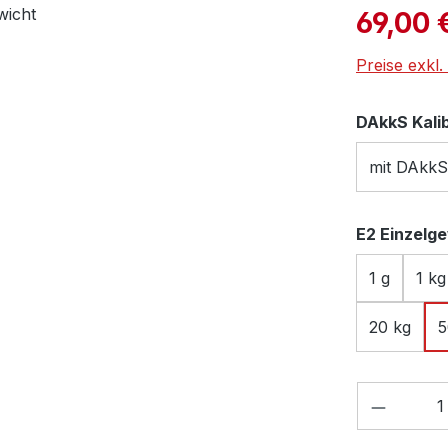
Verkaufspre
69,00 
Preise exkl
DAkkS Kali
mit DAkkS
E2 Einzelg
1 g
1 kg
20 kg
5
Produkt