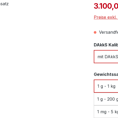
Verkaufspre
3.100,
Preise exkl
Versandfer
DAkkS Kali
mit DAkk
Gewichtss
1 g - 1 kg
1 g - 200 
1 mg - 5 k