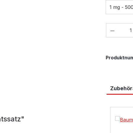
1 mg - 50
Produkt
Produktnu
Zubehöra
Produktga
tssatz"