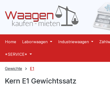
m Hauptinhalt springen
Zur Suche springen
Zur Hauptnavigation springen
Home
Laborwaagen
Industriewaagen
Zähl
*SERVICE*
Gewichte
E1
Kern E1 Gewichtssatz