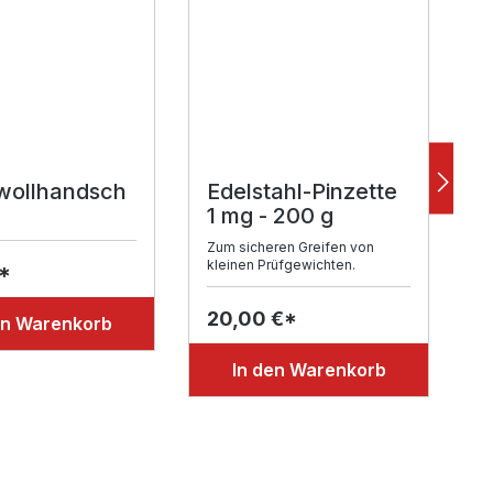
ollhandsch
Edelstahl-Pinzette
S
1 mg - 200 g
Zum sicheren Greifen von
4
kleinen Prüfgewichten.
*
20,00 €*
en Warenkorb
In den Warenkorb