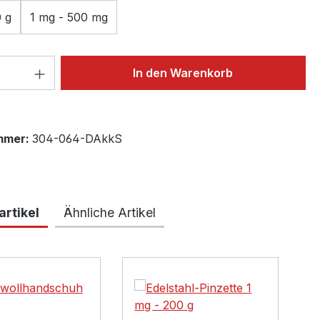
0 g
1 mg - 500 mg
 Anzahl: Gib den gewünschten Wert ein 
In den Warenkorb
mmer:
304-064-DAkkS
rtikel
Ähnliche Artikel
lerie überspringen