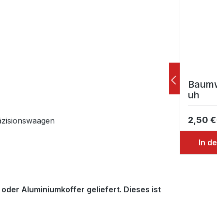
Baumw
uh
2,50 €
äzisionswaagen
In d
- oder Aluminiumkoffer
geliefert
. Dieses ist