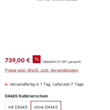
Verkaufspreis:
%
739,00 €
Regulärer Preis:
940,00 €
(21.38% gespart)
Preise exkl. MwSt. zzgl. Versandkosten
Versandfertig in 1 Tag, Lieferzeit 7 Tage
auswählen
DAkkS Kalibrierschein
mit DAkkS
ohne DAkkS