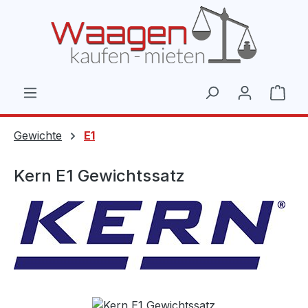
Zum Hauptinhalt springen
Ware
Gewichte
E1
Kern E1 Gewichtssatz
Bildergalerie überspringen