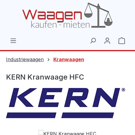
Zum Hauptinhalt springen
Ware
Industriewaagen
Kranwaagen
KERN Kranwaage HFC
Bildergalerie überspringen