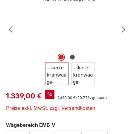
Verkaufspreis:
%
1.339,00 €
Regulärer Preis:
1.690,00 €
(20.77% gespart)
Preise exkl. MwSt. zzgl. Versandkosten
auswählen
Wägebereich EMB-V