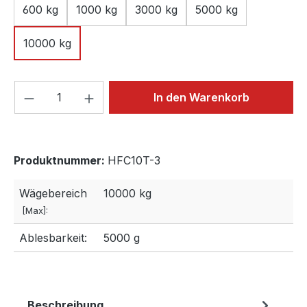
600 kg
1000 kg
3000 kg
5000 kg
10000 kg
Produkt Anzahl: Gib den gewünschten We
In den Warenkorb
Produktnummer:
HFC10T-3
Wägebereich
10000 kg
[Max]:
Ablesbarkeit:
5000 g
Beschreibung