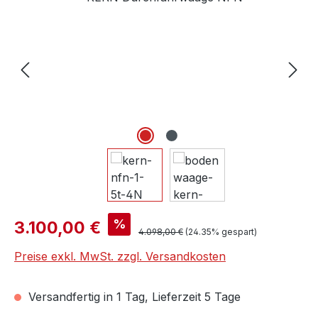
Verkaufspreis:
%
3.100,00 €
Regulärer Preis:
4.098,00 €
(24.35% gespart)
Preise exkl. MwSt. zzgl. Versandkosten
Versandfertig in 1 Tag, Lieferzeit 5 Tage