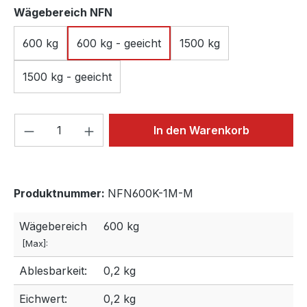
auswählen
Wägebereich NFN
600 kg
600 kg - geeicht
1500 kg
1500 kg - geeicht
Produkt Anzahl: Gib den gewünschten We
In den Warenkorb
Produktnummer:
NFN600K-1M-M
Wägebereich
600 kg
[Max]:
Ablesbarkeit:
0,2 kg
Eichwert:
0,2 kg