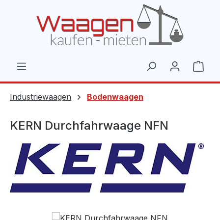
Zum Hauptinhalt springen
Ware
Industriewaagen
Bodenwaagen
KERN Durchfahrwaage NFN
Bildergalerie überspringen