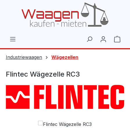
Zum Hauptinhalt springen
Ware
Industriewaagen
Wägezellen
Flintec Wägezelle RC3
Bildergalerie überspringen