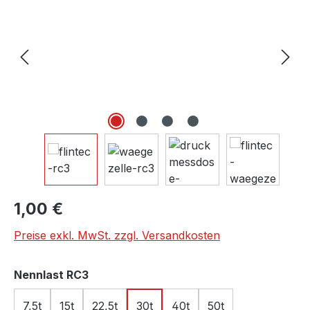
Regulärer Preis:
1,00 €
Preise exkl. MwSt. zzgl. Versandkosten
auswählen
Nennlast RC3
7,5t
15t
22,5t
30t
40t
50t