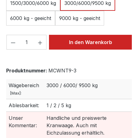
1500/3000/6000 kg
3000/6000/9500 kg
6000 kg - geeicht
9000 kg - geeicht
Produkt Anzahl: Gib den gewünschten We
In den Warenkorb
Produktnummer:
MCWNT9-3
Wägebereich
3000 / 6000/ 9500 kg
[Max]:
Ablesbarkeit:
1 / 2 / 5 kg
Unser
Handliche und preiswerte
Kommentar:
Kranwaage. Auch mit
Eichzulassung erhältlich.