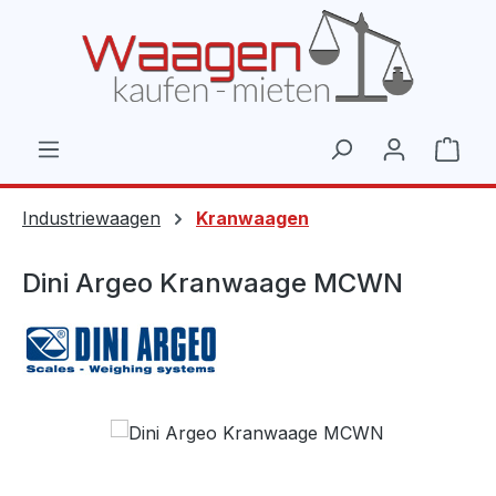
Zum Hauptinhalt springen
Ware
Industriewaagen
Kranwaagen
Dini Argeo Kranwaage MCWN
Bildergalerie überspringen