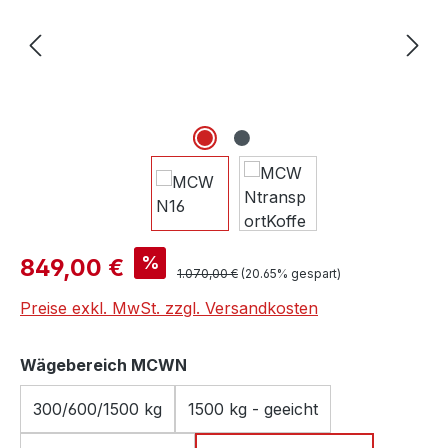
Verkaufspreis:
%
849,00 €
Regulärer Preis:
1.070,00 €
(20.65% gespart)
Preise exkl. MwSt. zzgl. Versandkosten
auswählen
Wägebereich MCWN
300/600/1500 kg
1500 kg - geeicht