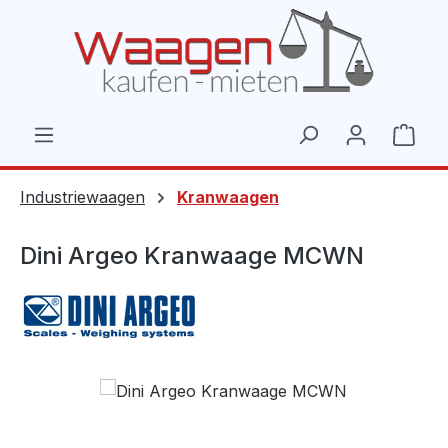
Zum Hauptinhalt springen
Ware
Industriewaagen
Kranwaagen
Dini Argeo Kranwaage MCWN
Bildergalerie überspringen