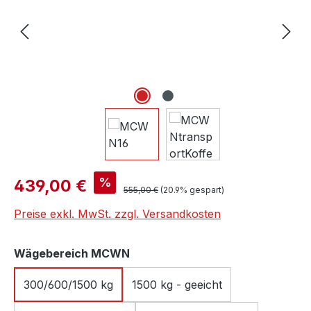
Verkaufspreis:
%
439,00 €
Regulärer Preis:
555,00 €
(20.9% gespart)
Preise exkl. MwSt. zzgl. Versandkosten
auswählen
Wägebereich MCWN
300/600/1500 kg
1500 kg - geeicht