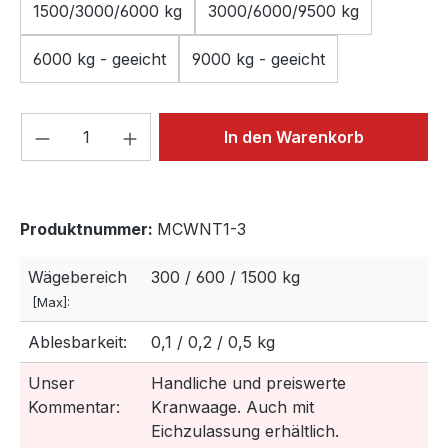
1500/3000/6000 kg
3000/6000/9500 kg
6000 kg - geeicht
9000 kg - geeicht
Produkt Anzahl: Gib den gewünschten We
In den Warenkorb
Produktnummer:
MCWNT1-3
Wägebereich
300 / 600 / 1500 kg
[Max]:
Ablesbarkeit:
0,1 / 0,2 / 0,5 kg
Unser
Handliche und preiswerte
Kommentar:
Kranwaage. Auch mit
Eichzulassung erhältlich.