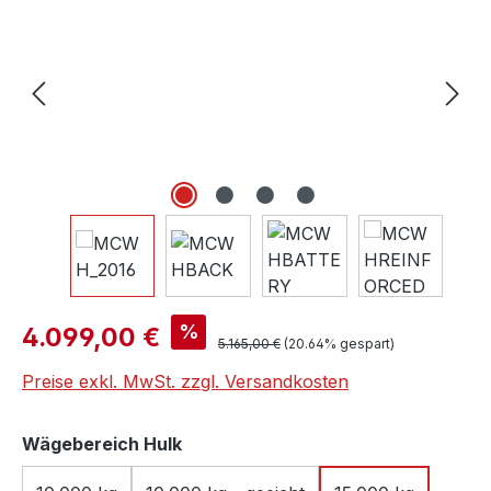
Verkaufspreis:
%
4.099,00 €
Regulärer Preis:
5.165,00 €
(20.64% gespart)
Preise exkl. MwSt. zzgl. Versandkosten
auswählen
Wägebereich Hulk