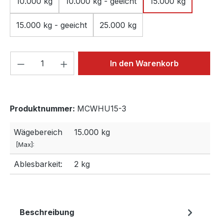
10.000 kg
10.000 kg - geeicht
15.000 kg
15.000 kg - geeicht
25.000 kg
Produkt Anzahl: Gib den gewünschten We
In den Warenkorb
Produktnummer:
MCWHU15-3
Wägebereich
15.000 kg
[Max]:
Ablesbarkeit:
2 kg
Beschreibung