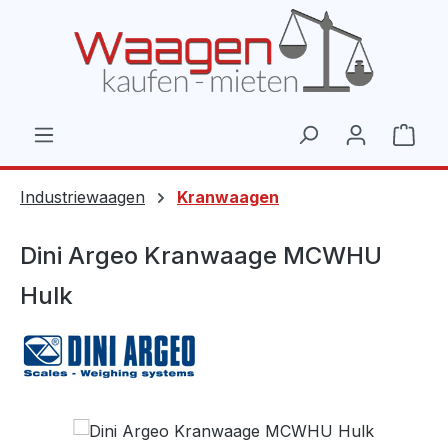
Zum Hauptinhalt springen
Ware
Industriewaagen
Kranwaagen
Dini Argeo Kranwaage MCWHU
Hulk
Bildergalerie überspringen