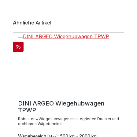
Produktgalerie überspringen
Ähnliche Artikel
Rabatt
%
DINI ARGEO Wiegehubwagen
TPWP
Robuster wWiegehubwagen mi integrierten Drucker und
drehbaren Wägeterminal
Wägebereich
: 500 kg - 2000 kg
[Max]