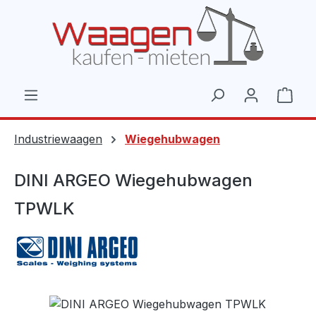
Zum Hauptinhalt springen
Ware
Industriewaagen
Wiegehubwagen
DINI ARGEO Wiegehubwagen
TPWLK
Bildergalerie überspringen