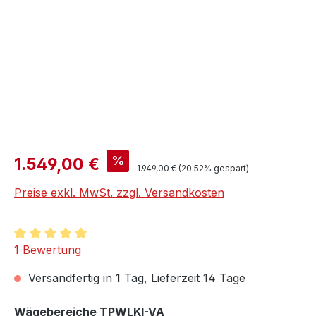
Verkaufspreis:
%
1.549,00 €
Regulärer Preis:
1.949,00 €
(20.52% gespart)
Preise exkl. MwSt. zzgl. Versandkosten
Durchschnittliche Bewertung von 5 von 5 Sternen
1 Bewertung
Versandfertig in 1 Tag, Lieferzeit 14 Tage
auswählen
Wägebereiche TPWLKI-VA