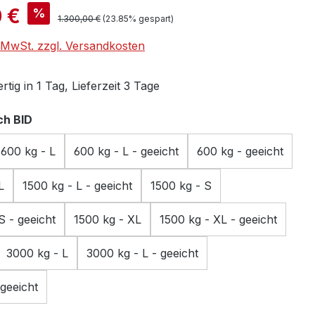
is:
 €
%
Regulärer Preis:
1.300,00 €
(23.85% gespart)
. MwSt. zzgl. Versandkosten
tig in 1 Tag, Lieferzeit 3 Tage
auswählen
h BID
600 kg - L
600 kg - L - geeicht
600 kg - geeicht
L
1500 kg - L - geeicht
1500 kg - S
S - geeicht
1500 kg - XL
1500 kg - XL - geeicht
3000 kg - L
3000 kg - L - geeicht
geeicht