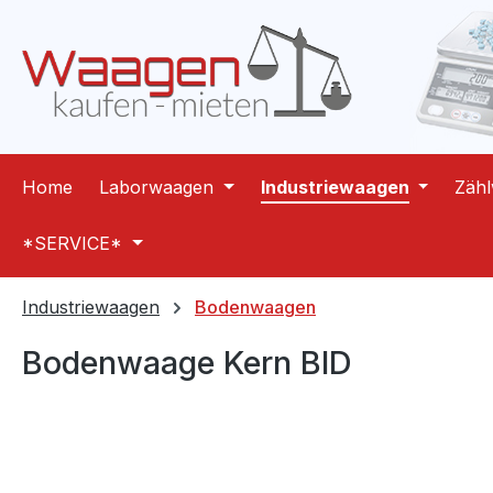
m Hauptinhalt springen
Zur Suche springen
Zur Hauptnavigation springen
Home
Laborwaagen
Industriewaagen
Zäh
*SERVICE*
Industriewaagen
Bodenwaagen
Bodenwaage Kern BID