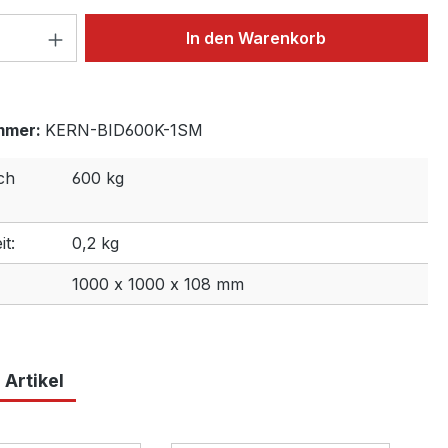
 Anzahl: Gib den gewünschten Wert ein 
In den Warenkorb
mmer:
KERN-BID600K-1SM
ch
600 kg
t:
0,2 kg
1000 x 1000 x 108 mm
 Artikel