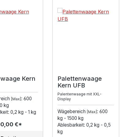
lerie überspringen
waage Kern
Palettenwaage
Kern UFB
Palentenwaage mit XXL-
reich
: 600
[Max]
Display
0 kg
Wägebereich
: 600
eit: 0,2 kg - 1 kg
[Max]
kg - 1500 kg
00,00 €*
Ablesbarkeit: 0,2 kg - 0,5
kg