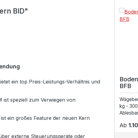
Produktga
ern BID"
wendung
Boden
tet ein top Preis-Leistungs-Verhältnis und
BFB
Wägebe
ist speziell zum Verwiegen von
kg - 300
Ablesbark
ist ein großes Feature der neuen Kern
Ab
1.1
ber externe Steuerungsgeräte oder