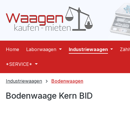
m Hauptinhalt springen
Zur Suche springen
Zur Hauptnavigation springen
Home
Laborwaagen
Industriewaagen
Zäh
*SERVICE*
Industriewaagen
Bodenwaagen
Bodenwaage Kern BID