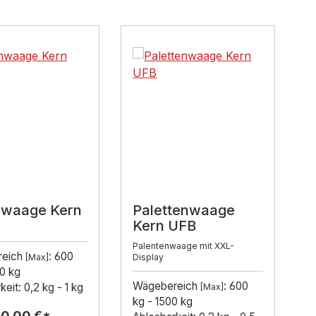
lerie überspringen
waage Kern
Palettenwaage
Kern UFB
Palentenwaage mit XXL-
reich
: 600
[Max]
Display
0 kg
Wägebereich
: 600
eit: 0,2 kg - 1 kg
[Max]
kg - 1500 kg
00,00 €*