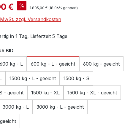
is:
00 €
%
Regulärer Preis:
1.805,00 €
(18.06% gespart)
. MwSt. zzgl. Versandkosten
tig in 1 Tag, Lieferzeit 5 Tage
auswählen
h BID
600 kg - L
600 kg - L - geeicht
600 kg - geeicht
L
1500 kg - L - geeicht
1500 kg - S
S - geeicht
1500 kg - XL
1500 kg - XL - geeicht
3000 kg - L
3000 kg - L - geeicht
geeicht