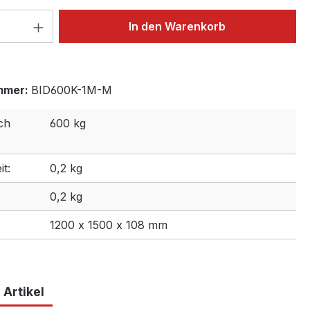
 Anzahl: Gib den gewünschten Wert ein 
In den Warenkorb
mmer:
BID600K-1M-M
ch
600 kg
t:
0,2 kg
0,2 kg
1200 x 1500 x 108 mm
 Artikel