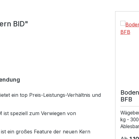
Produktga
ern BID"
wendung
Boden
tet ein top Preis-Leistungs-Verhältnis und
BFB
Wägebe
ist speziell zum Verwiegen von
kg - 300
Ablesbark
ist ein großes Feature der neuen Kern
Ab
1.1