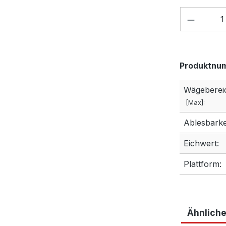
Produkt
Produktnu
Wägeberei
[Max]:
Ablesbarkei
Eichwert:
Plattform:
Ähnliche