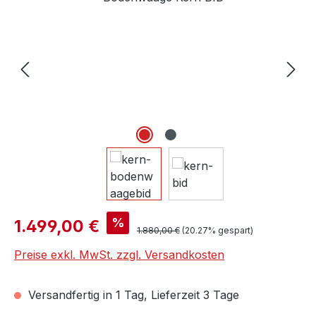
Verkaufspreis:
%
1.499,00 €
Regulärer Preis:
1.880,00 €
(20.27% gespart)
Preise exkl. MwSt. zzgl. Versandkosten
Versandfertig in 1 Tag, Lieferzeit 3 Tage