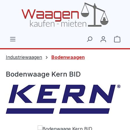
Zum Hauptinhalt springen
Ware
Industriewaagen
Bodenwaagen
Bodenwaage Kern BID
Bildergalerie überspringen