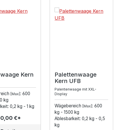
lerie überspringen
waage Kern
Palettenwaage
Kern UFB
Palentenwaage mit XXL-
reich
: 600
[Max]
Display
0 kg
Wägebereich
: 600
eit: 0,2 kg - 1 kg
[Max]
kg - 1500 kg
00,00 €*
Ablesbarkeit: 0,2 kg - 0,5
kg