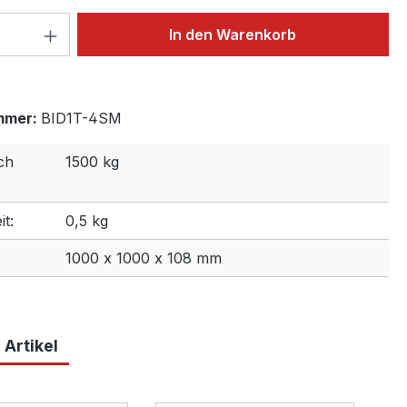
 Anzahl: Gib den gewünschten Wert ein 
In den Warenkorb
mmer:
BID1T-4SM
ch
1500 kg
t:
0,5 kg
1000 x 1000 x 108 mm
 Artikel