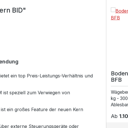
Produktga
ern BID"
wendung
Boden
tet ein top Preis-Leistungs-Verhältnis und
BFB
Wägebe
ist speziell zum Verwiegen von
kg - 300
Ablesbark
ist ein großes Feature der neuen Kern
Ab
1.1
ber externe Steuerungsgeräte oder