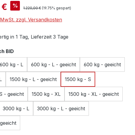
is:
 €
%
Regulärer Preis:
1.220,00 €
(19.75% gespart)
. MwSt. zzgl. Versandkosten
tig in 1 Tag, Lieferzeit 3 Tage
auswählen
h BID
600 kg - L
600 kg - L - geeicht
600 kg - geeicht
L
1500 kg - L - geeicht
1500 kg - S
S - geeicht
1500 kg - XL
1500 kg - XL - geeicht
3000 kg - L
3000 kg - L - geeicht
geeicht