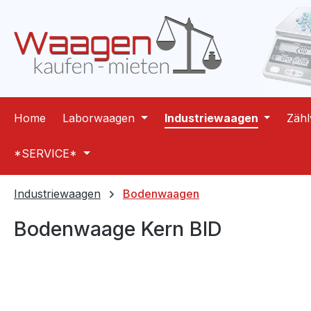
m Hauptinhalt springen
Zur Suche springen
Zur Hauptnavigation springen
Home
Laborwaagen
Industriewaagen
Zäh
*SERVICE*
Industriewaagen
Bodenwaagen
Bodenwaage Kern BID