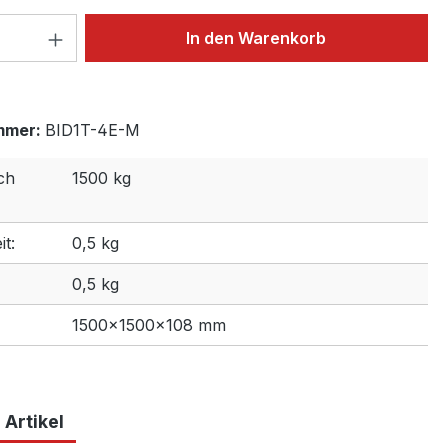
 Anzahl: Gib den gewünschten Wert ein 
In den Warenkorb
mmer:
BID1T-4E-M
ch
1500 kg
t:
0,5 kg
0,5 kg
1500×1500×108 mm
 Artikel