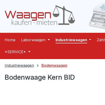
m Hauptinhalt springen
Zur Suche springen
Zur Hauptnavigation springen
Home
Laborwaagen
Industriewaagen
Zäh
*SERVICE*
Industriewaagen
Bodenwaagen
Bodenwaage Kern BID