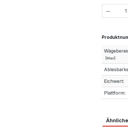
Produkt
Produktnu
Wägeberei
[Max]:
Ablesbarkei
Eichwert:
Plattform:
Ähnliche