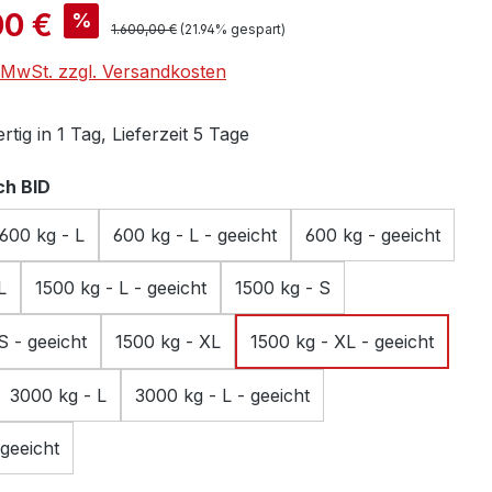
is:
00 €
%
Regulärer Preis:
1.600,00 €
(21.94% gespart)
. MwSt. zzgl. Versandkosten
tig in 1 Tag, Lieferzeit 5 Tage
auswählen
h BID
600 kg - L
600 kg - L - geeicht
600 kg - geeicht
L
1500 kg - L - geeicht
1500 kg - S
S - geeicht
1500 kg - XL
1500 kg - XL - geeicht
3000 kg - L
3000 kg - L - geeicht
geeicht