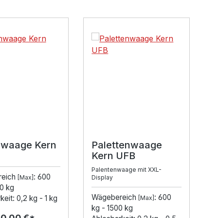
lerie überspringen
waage Kern
Palettenwaage
Kern UFB
Palentenwaage mit XXL-
reich
: 600
[Max]
Display
0 kg
Wägebereich
: 600
eit: 0,2 kg - 1 kg
[Max]
kg - 1500 kg
00,00 €*