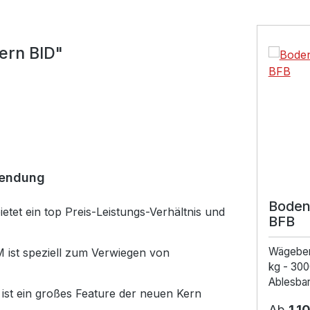
Produktga
ern BID"
wendung
Boden
tet ein top Preis-Leistungs-Verhältnis und
BFB
Wägebe
ist speziell zum Verwiegen von
kg - 300
Ablesbark
ist ein großes Feature der neuen Kern
Ab
1.1