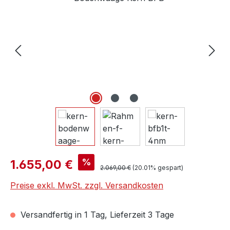
Verkaufspreis:
%
1.655,00 €
Regulärer Preis:
2.069,00 €
(20.01% gespart)
Preise exkl. MwSt. zzgl. Versandkosten
Versandfertig in 1 Tag, Lieferzeit 3 Tage