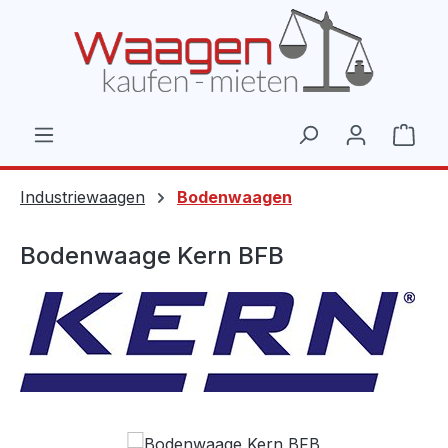
Zum Hauptinhalt springen
Ware
Industriewaagen
Bodenwaagen
Bodenwaage Kern BFB
Bildergalerie überspringen