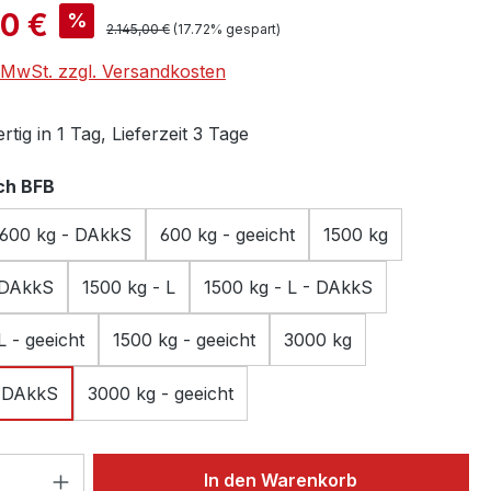
is:
00 €
%
Regulärer Preis:
2.145,00 €
(17.72% gespart)
. MwSt. zzgl. Versandkosten
tig in 1 Tag, Lieferzeit 3 Tage
auswählen
ch BFB
600 kg - DAkkS
600 kg - geeicht
1500 kg
 DAkkS
1500 kg - L
1500 kg - L - DAkkS
L - geeicht
1500 kg - geeicht
3000 kg
- DAkkS
3000 kg - geeicht
 Anzahl: Gib den gewünschten Wert ein 
In den Warenkorb