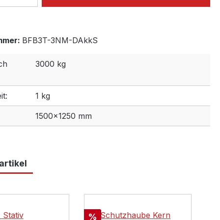
mmer:
BFB3T-3NM-DAkkS
ch
3000 kg
t:
1 kg
1500×1250 mm
rtikel
lerie überspringen
Rabatt
%