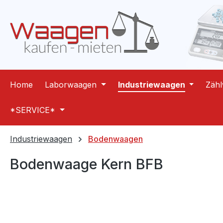
m Hauptinhalt springen
Zur Suche springen
Zur Hauptnavigation springen
Home
Laborwaagen
Industriewaagen
Zäh
*SERVICE*
Industriewaagen
Bodenwaagen
Bodenwaage Kern BFB