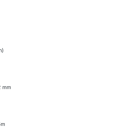
h)
52 mm
5m