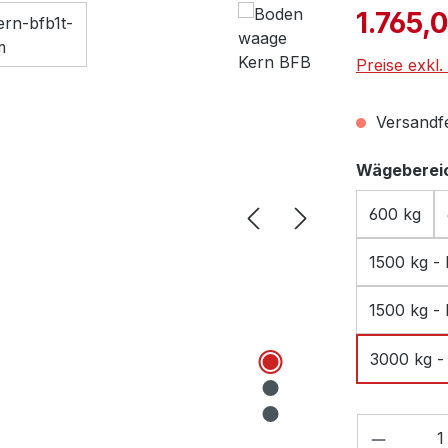
Verkaufspre
1.765,
Preise exkl
Versandfer
Wägeberei
600 kg
1500 kg -
1500 kg - 
3000 kg 
Produkt