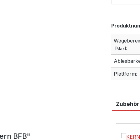
Produktnu
Wägeberei
[Max]:
Ablesbarkei
Plattform:
Zubehöra
Produktga
ern BFB"