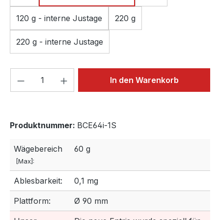
120 g - interne Justage
220 g
220 g - interne Justage
Produkt Anzahl: Gib den gewünschten We
In den Warenkorb
Produktnummer:
BCE64i-1S
Wägebereich
60 g
[Max]:
Ablesbarkeit:
0,1 mg
Plattform:
Ø 90 mm