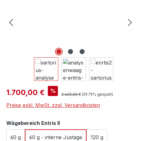
Verkaufspreis:
%
1.700,00 €
Regulärer Preis:
2.420,00 €
(29.75% gespart)
Preise exkl. MwSt. zzgl. Versandkosten
auswählen
Wägebereich Entris II
60 g
60 g - interne Justage
120 g