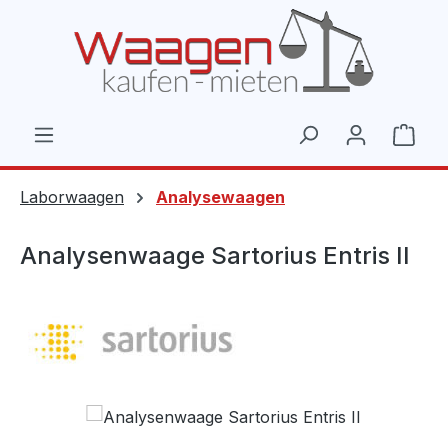
Zum Hauptinhalt springen
Ware
Laborwaagen
Analysewaagen
Analysenwaage Sartorius Entris II
Bildergalerie überspringen