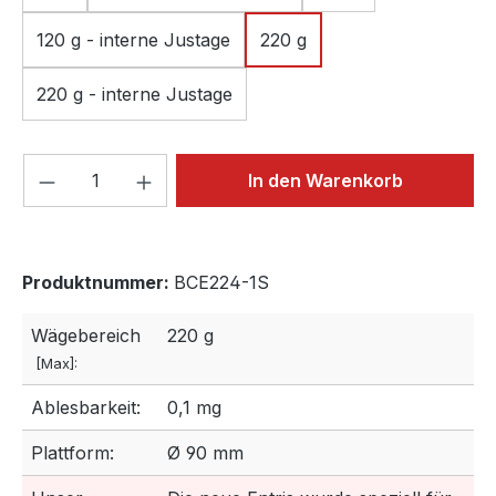
120 g - interne Justage
220 g
220 g - interne Justage
Produkt Anzahl: Gib den gewünschten We
In den Warenkorb
Produktnummer:
BCE224-1S
Wägebereich
220 g
[Max]:
Ablesbarkeit:
0,1 mg
Plattform:
Ø 90 mm