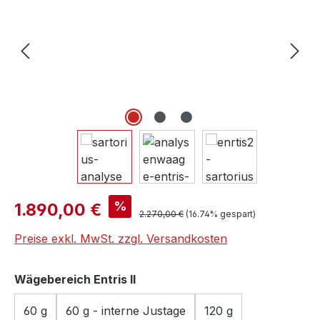
Verkaufspreis:
%
1.890,00 €
Regulärer Preis:
2.270,00 €
(16.74% gespart)
Preise exkl. MwSt. zzgl. Versandkosten
auswählen
Wägebereich Entris II
60 g
60 g - interne Justage
120 g