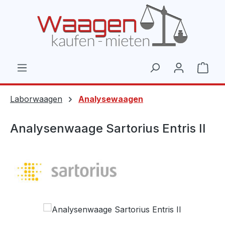
Zum Hauptinhalt springen
Ware
Laborwaagen
Analysewaagen
Analysenwaage Sartorius Entris II
Bildergalerie überspringen