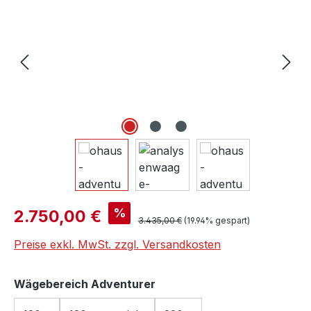
Verkaufspreis:
%
2.750,00 €
Regulärer Preis:
3.435,00 €
(19.94% gespart)
Preise exkl. MwSt. zzgl. Versandkosten
auswählen
Wägebereich Adventurer