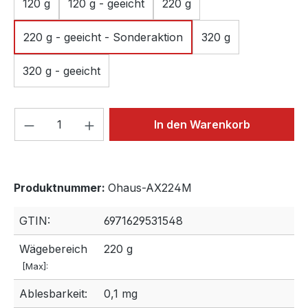
120 g
120 g - geeicht
220 g
220 g - geeicht - Sonderaktion
320 g
320 g - geeicht
Produkt Anzahl: Gib den gewünschten We
In den Warenkorb
Produktnummer:
Ohaus-AX224M
GTIN:
6971629531548
Wägebereich
220 g
[Max]:
Ablesbarkeit:
0,1 mg