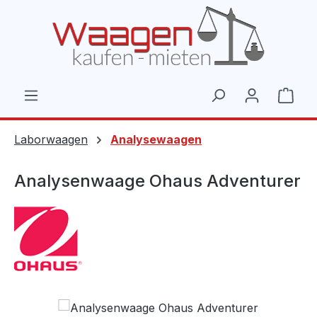
Zum Hauptinhalt springen
Ware
Laborwaagen
Analysewaagen
Analysenwaage Ohaus Adventurer
Bildergalerie überspringen