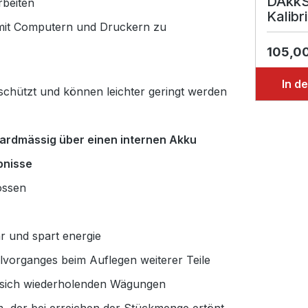
DAkkS
rbeiten
Kalibr
g mit Computern und Druckern zu
105,0
In d
schützt und können leichter geringt werden
ardmässig über einen internen Akku
bnisse
össen
ar und spart energie
lvorganges beim Auflegen weiterer Teile
i sich wiederholenden Wägungen