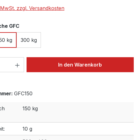
. MwSt. zzgl. Versandkosten
auswählen
che GFC
50 kg
300 kg
 Anzahl: Gib den gewünschten Wert ein 
In den Warenkorb
mmer:
GFC150
ch
150 kg
t:
10 g