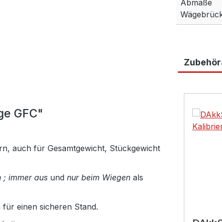
Abmaße
Wägebrück
Zubehöra
Produktga
ge GFC"
ern, auch für Gesamtgewicht, Stückgewicht
 ; immer aus
und
nur beim Wiegen
als
für einen sicheren Stand.