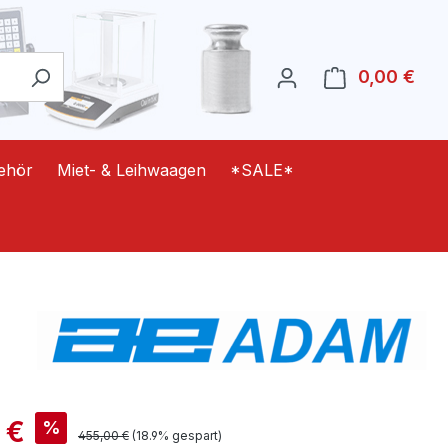
0,00 €
Ware
ehör
Miet- & Leihwaagen
*SALE*
is:
 €
%
Regulärer Preis:
455,00 €
(18.9% gespart)