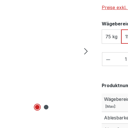
Preise exkl
Wägeberei
75 kg
1
Produkt
Produktnu
Wägeberei
[Max]:
Ablesbarkei