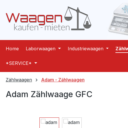
m Hauptinhalt springen
Zur Suche springen
Zur Hauptnavigation springen
Home
Laborwaagen
Industriewaagen
Zähl
*SERVICE*
Zählwaagen
Adam - Zählwaagen
Adam Zählwaage GFC
Bildergalerie überspringen