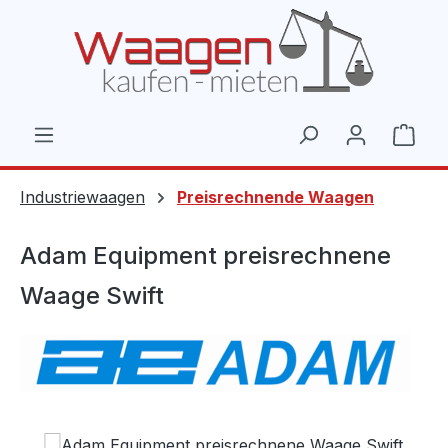
Zum Hauptinhalt springen
Ware
Industriewaagen
Preisrechnende Waagen
Adam Equipment preisrechnene
Waage Swift
Bildergalerie überspringen