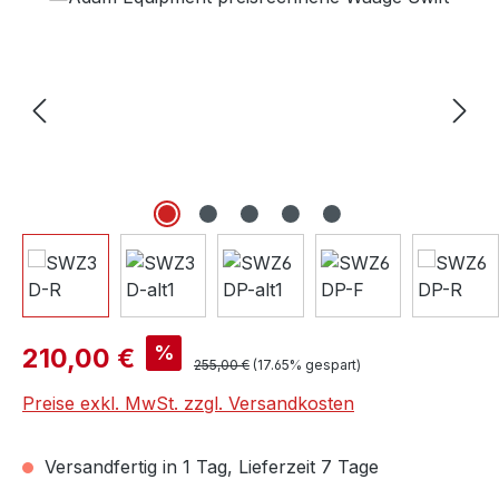
Verkaufspreis:
%
210,00 €
Regulärer Preis:
255,00 €
(17.65% gespart)
Preise exkl. MwSt. zzgl. Versandkosten
Versandfertig in 1 Tag, Lieferzeit 7 Tage