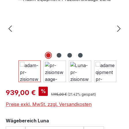
Verkaufspreis:
%
939,00 €
Regulärer Preis:
1.195,00 €
(21.42% gespart)
Preise exkl. MwSt. zzgl. Versandkosten
auswählen
Wägebereich Luna