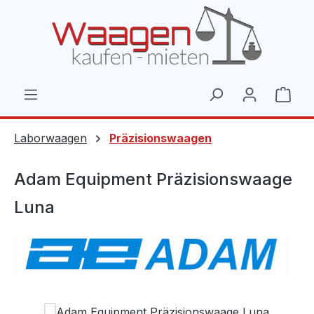
Zum Hauptinhalt springen
Ware
Laborwaagen
Präzisionswaagen
Adam Equipment Präzisionswaage
Luna
Bildergalerie überspringen