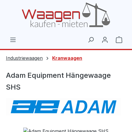
Zum Hauptinhalt springen
Ware
Industriewaagen
Kranwaagen
Adam Equipment Hängewaage
SHS
Bildergalerie überspringen