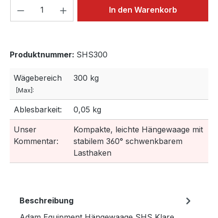
Produkt Anzahl: Gib den gewünschten We
In den Warenkorb
Produktnummer:
SHS300
Wägebereich
300 kg
[Max]:
Ablesbarkeit:
0,05 kg
Unser
Kompakte, leichte Hängewaage mit
Kommentar:
stabilem 360° schwenkbarem
Lasthaken
Beschreibung
Adam Equipment Hängewaage SHS Klare