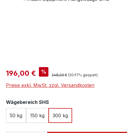
Verkaufspreis:
%
196,00 €
Regulärer Preis:
248,00 €
(20.97% gespart)
Preise exkl. MwSt. zzgl. Versandkosten
auswählen
Wägebereich SHS
50 kg
150 kg
300 kg