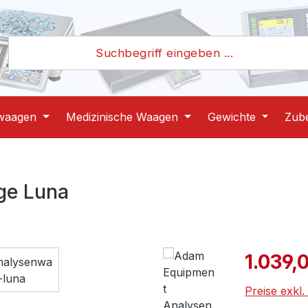
waagen
Medizinische Waagen
Gewichte
Zub
ge Luna
Verkaufspre
1.039,
Preise exkl