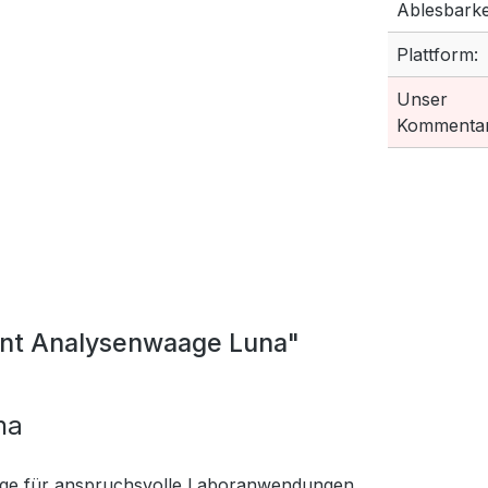
Ablesbarkei
Plattform:
Unser
Kommentar
nt Analysenwaage Luna"
na
aage für anspruchsvolle Laboranwendungen