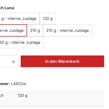
auswählen
ch Luna
 g - interne Justage
120 g
terne Justage
210 g
210 g - interne Justage
50 g - interne Justage
 Anzahl: Gib den gewünschten Wert ein 
In den Warenkorb
mmer:
LAB124i
ch
120 g