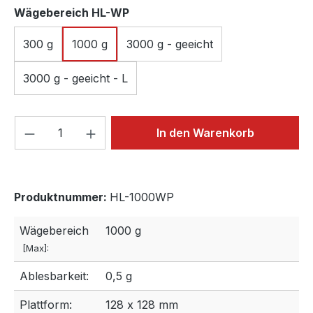
auswählen
Wägebereich HL-WP
300 g
1000 g
3000 g - geeicht
3000 g - geeicht - L
Produkt Anzahl: Gib den gewünschten We
In den Warenkorb
Produktnummer:
HL-1000WP
Wägebereich
1000 g
[Max]:
Ablesbarkeit:
0,5 g
Plattform:
128 x 128 mm