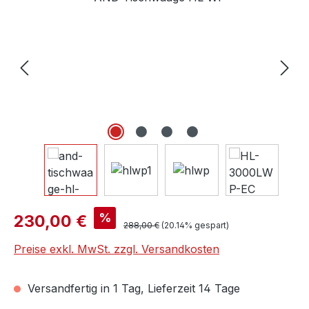
Verkaufspreis:
%
230,00 €
Regulärer Preis:
288,00 €
(20.14% gespart)
Preise exkl. MwSt. zzgl. Versandkosten
Versandfertig in 1 Tag, Lieferzeit 14 Tage