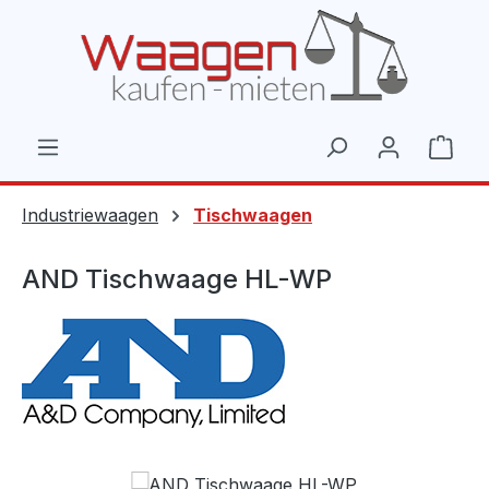
Zum Hauptinhalt springen
Ware
Industriewaagen
Tischwaagen
AND Tischwaage HL-WP
Bildergalerie überspringen