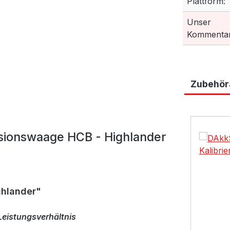
Plattform:
Unser
Kommentar
Zubehöra
Produktga
sionswaage HCB - Highlander
hlander"
eistungsverhältnis