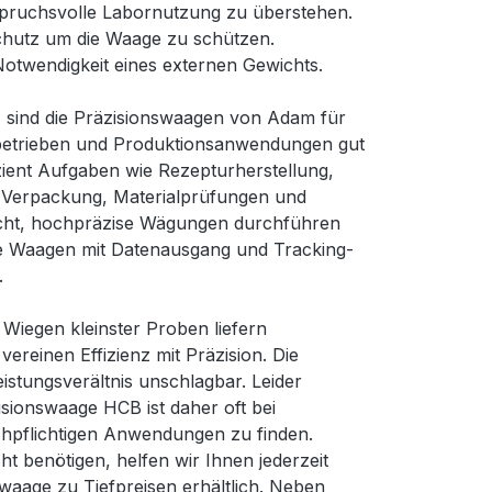
pruchsvolle Labornutzung zu überstehen.
chutz um die Waage zu schützen.
Notwendigkeit eines externen Gewichts.
en, sind die Präzisionswaagen von Adam für
nsbetrieben und Produktionsanwendungen gut
zient Aufgaben wie Rezepturherstellung,
e, Verpackung, Materialprüfungen und
eicht, hochpräzise Wägungen durchführen
ele Waagen mit Datenausgang und Tracking-
.
Wiegen kleinster Proben liefern
reinen Effizienz mit Präzision. Die
istungsverältnis unschlagbar. Leider
isionswaage HCB ist daher oft bei
ichpflichtigen Anwendungen zu finden.
ht benötigen, helfen wir Ihnen jederzeit
waage zu Tiefpreisen erhältlich. Neben