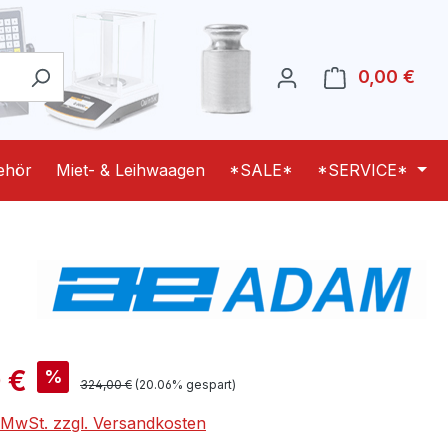
0,00 €
Ware
ehör
Miet- & Leihwaagen
*SALE*
*SERVICE*
is:
 €
%
Regulärer Preis:
324,00 €
(20.06% gespart)
. MwSt. zzgl. Versandkosten