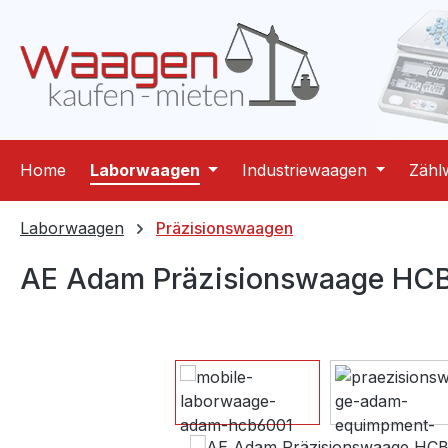
m Hauptinhalt springen
Zur Suche springen
Zur Hauptnavigation springen
Home
Laborwaagen
Industriewaagen
Zähl
Laborwaagen
Präzisionswaagen
AE Adam Präzisionswaage HCB 
Bildergalerie überspringen