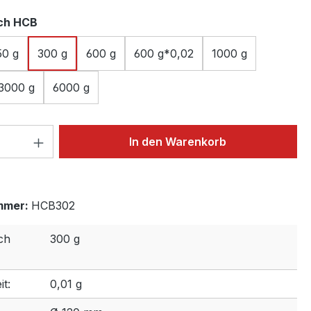
auswählen
ch HCB
50 g
300 g
600 g
600 g*0,02
1000 g
3000 g
6000 g
 Anzahl: Gib den gewünschten Wert ein 
In den Warenkorb
mmer:
HCB302
ch
300 g
t:
0,01 g