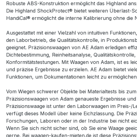
Robuste ABS-Konstruktion ermöglicht das Highland ans
Die Highland ShockProtect
®
bietet weiteren Überlast-S
HandiCal
®
ermöglicht die interne Kalibrierung ohne die 
Ausgestattet mit einer Vielzahl von intuitiven Funktion
den Laborbetrieb, die Qualitätskontrolle, in Produktio
geeignet. Präzisionswaagen von AE Adam erledigen effi
Dichtebestimmung, Reinheitsanalyse, Qualitätskontroll
Konformitätstestungen. Mit Waagen von Adam, ist es l
und präzise Ergebnisse zu erzielen. AE Adam bietet vi
Funktionen, um Dokumentationen leicht zu ermöglichen
Vom Wiegen schwerer Objekte bei Materialtests bis zum 
Präzisionswaagen von Adam genaueste Ergebnisse und ve
Präzisionswaage ist unter den Laborwaagen im Preis-/Le
verfügt dieses Modell über keine Eichzlassung. Die Präz
Forschungen, Laboren oder in der Industrie bei nicht e
Wenn Sie sich nicht sicher sind, ob Sie eine Waage geeic
gerne.
Bei waagen-kaufen-mieten.de ist diese Präzisions